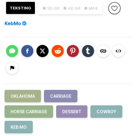
TEKSTING
● SD GIF
● HD GIF
● MP4
KebMo
OKLAHOMA
CARRIAGE
HORSE CARRIAGE
DESSERT
COWBOY
KEB MO