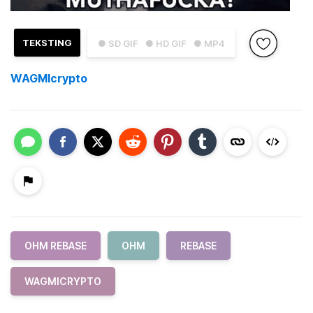
TEKSTING
● SD GIF
● HD GIF
● MP4
WAGMIcrypto
OHM REBASE
OHM
REBASE
WAGMICRYPTO