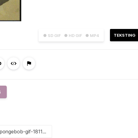
TEKSTING
● SD GIF
● HD GIF
● MP4
B