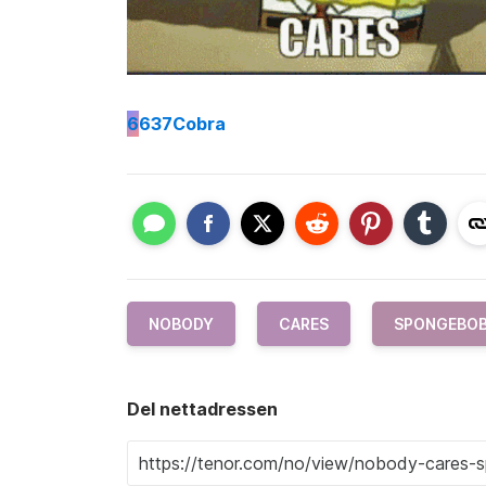
6
637Cobra
NOBODY
CARES
SPONGEBO
Del nettadressen