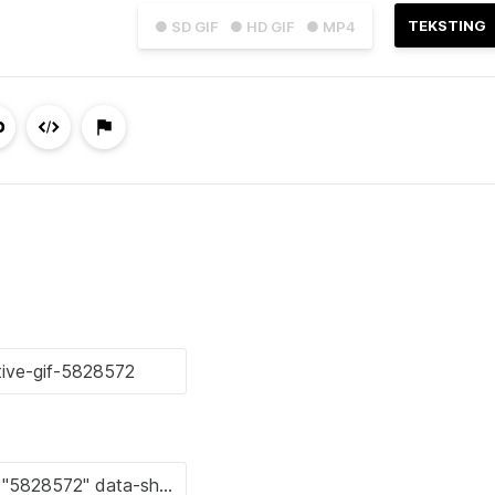
TEKSTING
● SD GIF
● HD GIF
● MP4