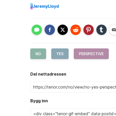
J
JeremyLloyd
NO
YES
PERSPECTIVE
Del nettadressen
Bygg inn