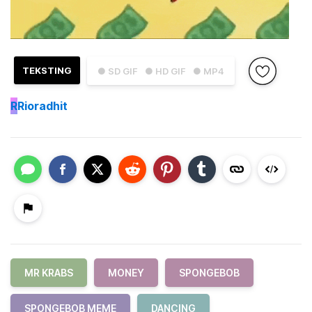
TEKSTING
● SD GIF
● HD GIF
● MP4
R
Rioradhit
MR KRABS
MONEY
SPONGEBOB
SPONGEBOB MEME
DANCING