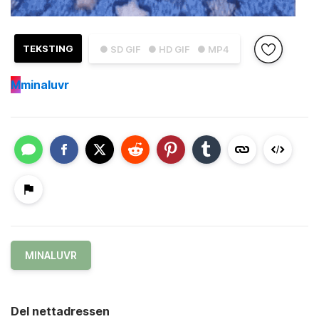
TEKSTING
● SD GIF
● HD GIF
● MP4
M
minaluvr
MINALUVR
Del nettadressen