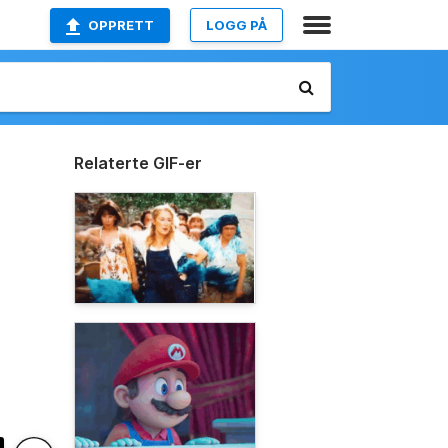
OPPRETT
LOGG PÅ
Relaterte GIF-er