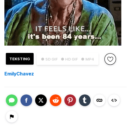
TEKSTING
● SD GIF
● HD GIF
● MP4
EmilyChavez