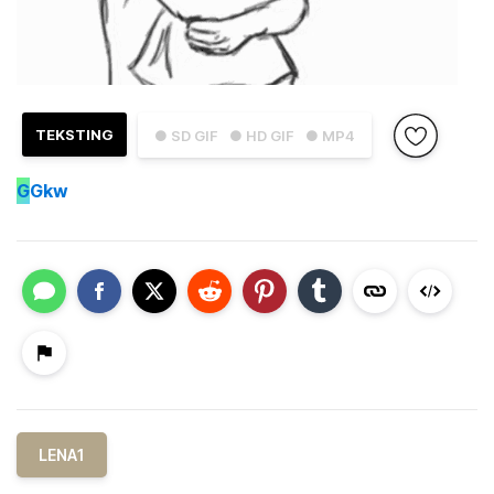
TEKSTING
● SD GIF
● HD GIF
● MP4
G
Gkw
LENA1