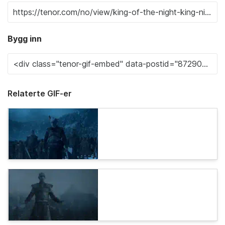
Bygg inn
Relaterte GIF-er