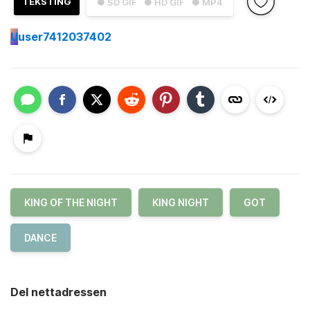
TEKSTING
● SD GIF
● HD GIF
● MP4
U
user7412037402
KING OF THE NIGHT
KING NIGHT
GOT
DANCE
Del nettadressen