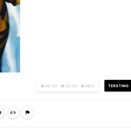
TEKSTING
● SD GIF
● HD GIF
● MP4