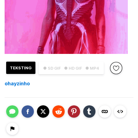
TEKSTING
● SD GIF
● HD GIF
● MP4
ohayzinho