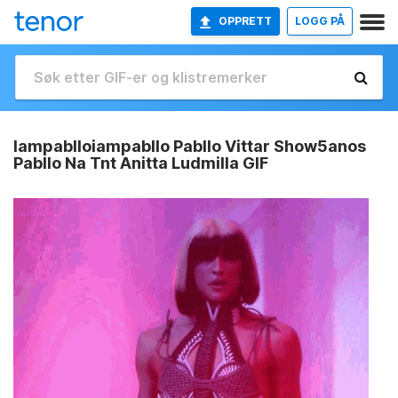
OPPRETT
LOGG PÅ
Iampablloiampabllo Pabllo Vittar Show5anos
Pabllo Na Tnt Anitta Ludmilla GIF