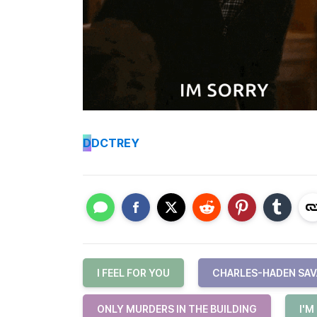
D
DCTREY
I FEEL FOR YOU
CHARLES-HADEN SA
ONLY MURDERS IN THE BUILDING
I'M