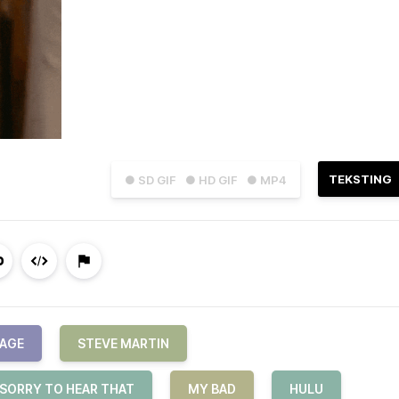
TEKSTING
● SD GIF
● HD GIF
● MP4
VAGE
STEVE MARTIN
 SORRY TO HEAR THAT
MY BAD
HULU