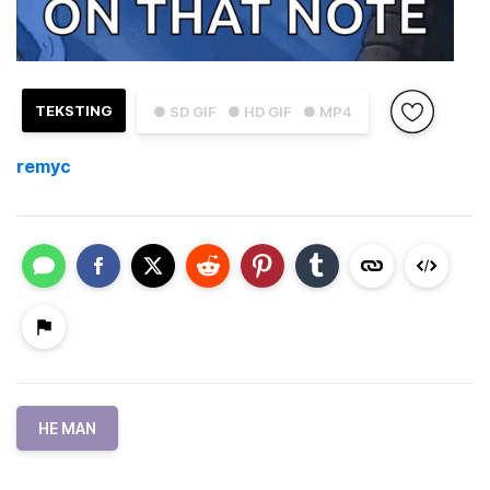
TEKSTING
● SD GIF
● HD GIF
● MP4
remyc
HE MAN