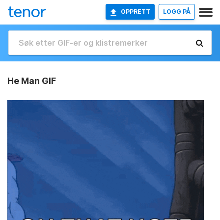
OPPRETT
LOGG PÅ
He Man GIF