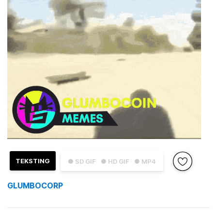
TEKSTING
● SD GIF
● HD GIF
● MP4
GLUMBOCORP