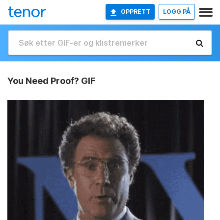
OPPRETT
LOGG PÅ
You Need Proof? GIF