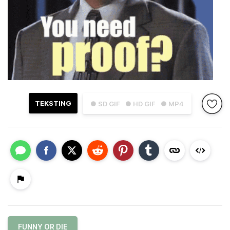
TEKSTING
● SD GIF
● HD GIF
● MP4
FUNNY OR DIE