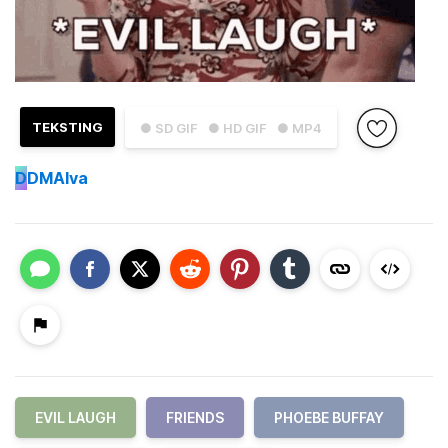
TEKSTING
● SD GIF
● HD GIF
● MP4
D
DMAlva
EVIL LAUGH
FRIENDS
PHOEBE BUFFAY