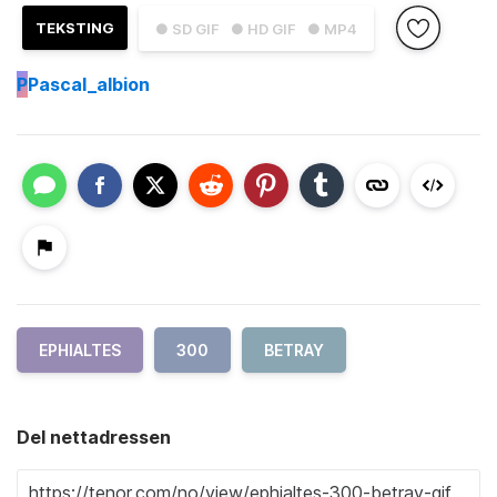
TEKSTING
● SD GIF
● HD GIF
● MP4
P
Pascal_albion
EPHIALTES
300
BETRAY
Del nettadressen