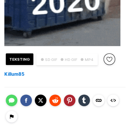
TEKSTING
● SD GIF
● HD GIF
● MP4
Killum85