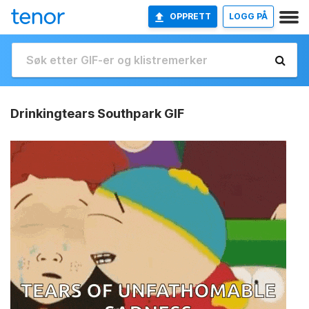
OPPRETT
LOGG PÅ
Drinkingtears Southpark GIF