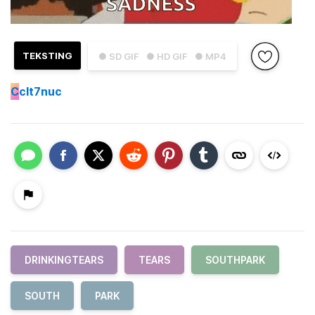
TEKSTING
● SD GIF
● HD GIF
● MP4
C
clt7nuc
DRINKINGTEARS
TEARS
SOUTHPARK
SOUTH
PARK