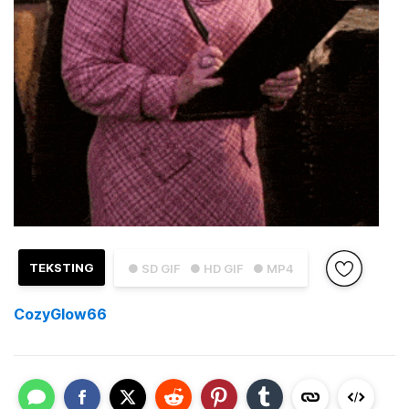
TEKSTING
● SD GIF
● HD GIF
● MP4
CozyGlow66