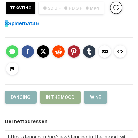
TEKSTING
● SD GIF
● HD GIF
● MP4
S
Spiderbat36
DANCING
IN THE MOOD
WINE
Del nettadressen