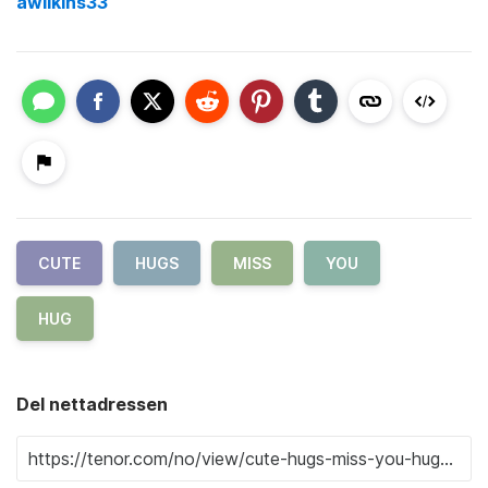
awilkins33
CUTE
HUGS
MISS
YOU
HUG
Del nettadressen