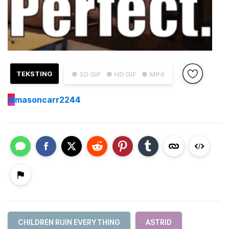
TEKSTING
● SD GIF
● HD GIF
● MP4
M
masoncarr2244
CHILDREN RUIN EVERYTHING
ASTRID