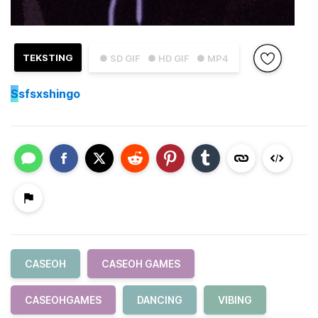
TEKSTING
● SD GIF
● HD GIF
● MP4
S
sfsxshingo
CASEOH
CASEOH GAMES
CASEOHGAMES
DANCING
VIBING