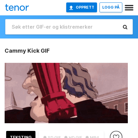
OPPRETT
LOGG PÅ
Cammy Kick GIF
TEKSTING
● SD GIF
● HD GIF
● MP4