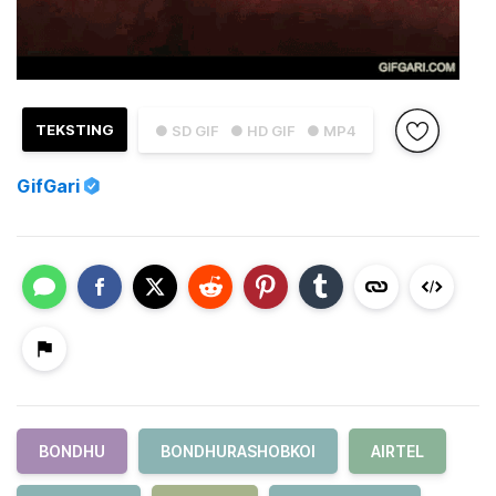
TEKSTING
● SD GIF
● HD GIF
● MP4
GifGari
BONDHU
BONDHURASHOBKOI
AIRTEL