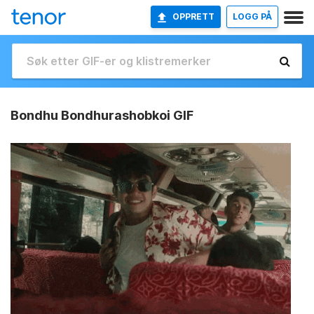
OPPRETT
LOGG PÅ
Bondhu Bondhurashobkoi GIF