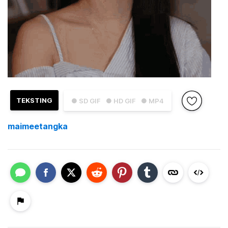
TEKSTING
● SD GIF
● HD GIF
● MP4
maimeetangka