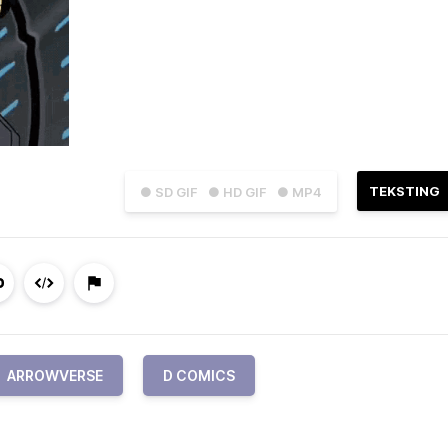
TEKSTING
● SD GIF
● HD GIF
● MP4
ARROWVERSE
D COMICS