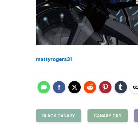
mattyrogers31
BLACK CANARY
CANARY CRY