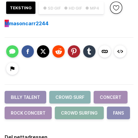
TEKSTING
● SD GIF
● HD GIF
● MP4
M
masoncarr2244
BILLY TALENT
CROWD SURF
CONCERT
ROCK CONCERT
CROWD SURFING
FANS
Del nettadressen