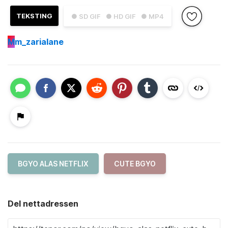
TEKSTING
● SD GIF
● HD GIF
● MP4
M
m_zarialane
BGYO ALAS NETFLIX
CUTE BGYO
Del nettadressen