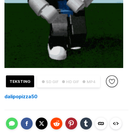
TEKSTING
● SD GIF
● HD GIF
● MP4
dalipopizza50