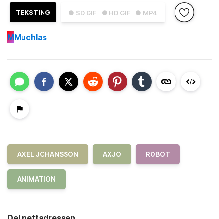
TEKSTING
● SD GIF
● HD GIF
● MP4
M
Muchlas
AXEL JOHANSSON
AXJO
ROBOT
ANIMATION
Del nettadressen