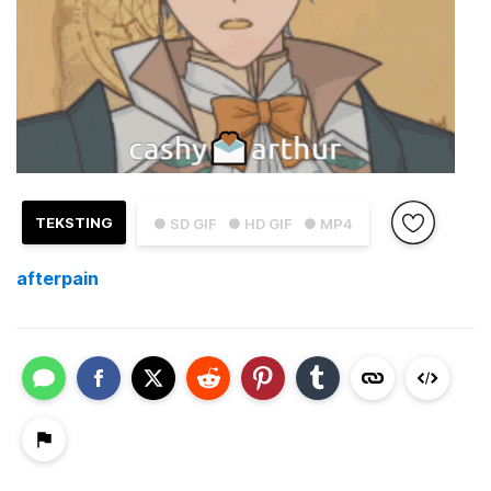
TEKSTING
● SD GIF
● HD GIF
● MP4
afterpain