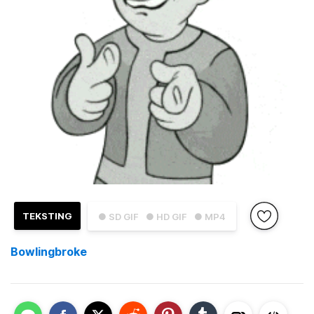
TEKSTING
● SD GIF
● HD GIF
● MP4
Bowlingbroke