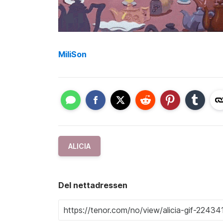
MiliSon
ALICIA
Del nettadressen