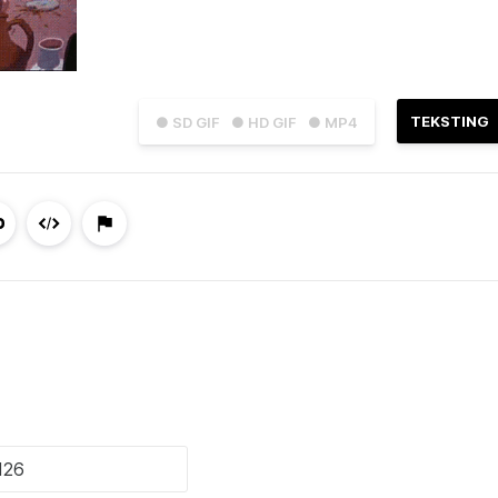
TEKSTING
● SD GIF
● HD GIF
● MP4