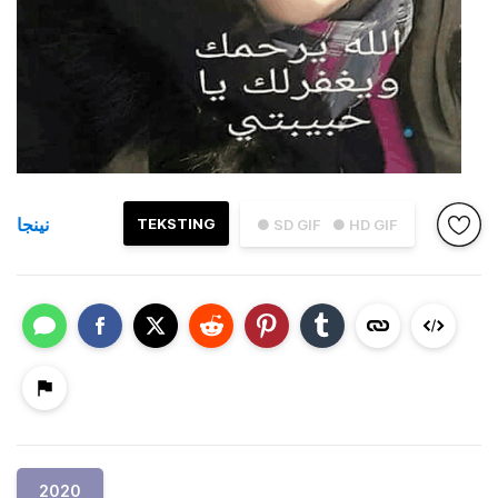
نينجا
TEKSTING
● SD GIF
● HD GIF
2020