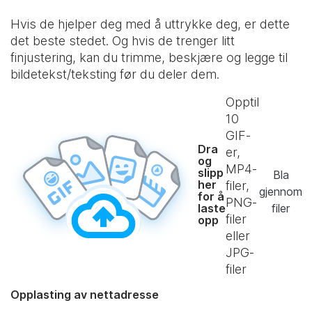
Hvis de hjelper deg med å uttrykke deg, er dette
det beste stedet. Og hvis de trenger litt
finjustering, kan du trimme, beskjære og legge til
bildetekst/teksting før du deler dem.
Opptil
10
GIF-
Dra
er,
og
MP4-
slipp
Bla
her
filer,
gjennom
for å
PNG-
laste
filer
filer
opp
eller
JPG-
filer
Opplasting av nettadresse