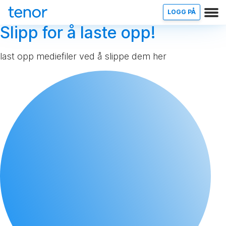
LOGG PÅ
Slipp for å laste opp!
last opp mediefiler ved å slippe dem her