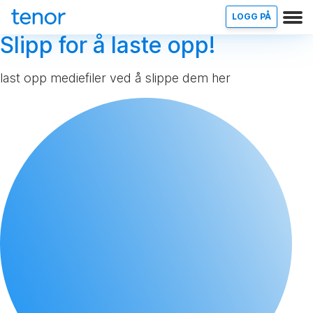
LOGG PÅ
Slipp for å laste opp!
last opp mediefiler ved å slippe dem her