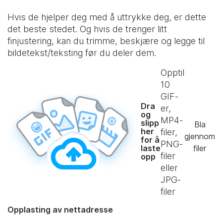
Hvis de hjelper deg med å uttrykke deg, er dette
det beste stedet. Og hvis de trenger litt
finjustering, kan du trimme, beskjære og legge til
bildetekst/teksting før du deler dem.
Opptil
10
GIF-
Dra
er,
og
MP4-
slipp
Bla
her
filer,
gjennom
for å
PNG-
laste
filer
filer
opp
eller
JPG-
filer
Opplasting av nettadresse