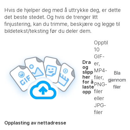
Hvis de hjelper deg med å uttrykke deg, er dette
det beste stedet. Og hvis de trenger litt
finjustering, kan du trimme, beskjære og legge til
bildetekst/teksting før du deler dem.
Opptil
10
GIF-
Dra
er,
og
MP4-
slipp
Bla
her
filer,
gjennom
for å
PNG-
laste
filer
filer
opp
eller
JPG-
filer
Opplasting av nettadresse