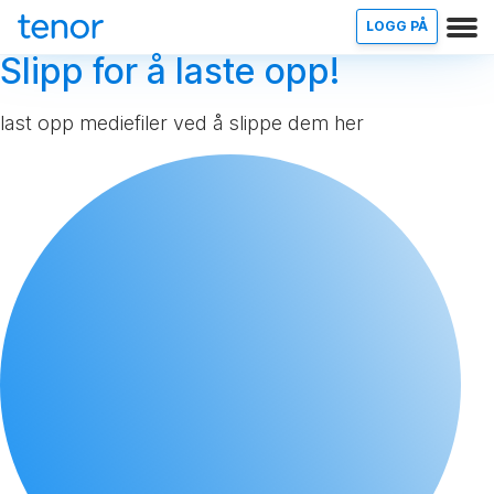
LOGG PÅ
Slipp for å laste opp!
last opp mediefiler ved å slippe dem her