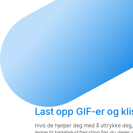
Last opp
GIF-er og kli
Hvis de hjelper deg med å uttrykke deg, 
legge til bildetekst/teksting før du deler