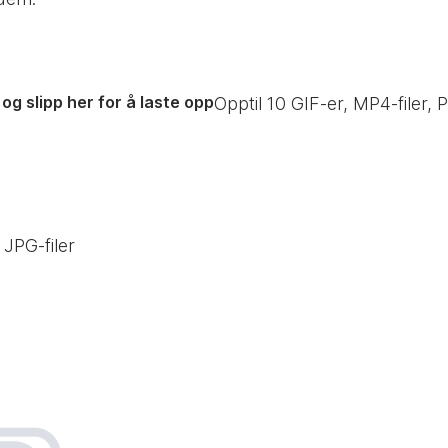
og slipp her for å laste opp
Opptil
10
GIF-er, MP4-filer, P
 JPG-filer