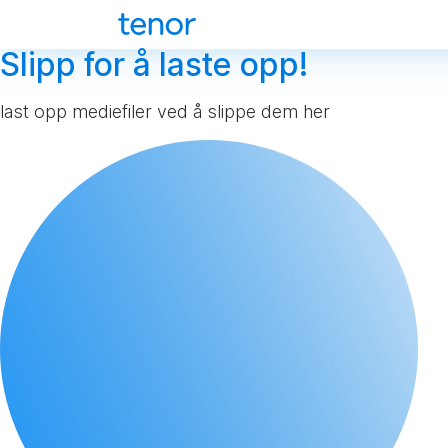
Slipp for å laste opp!
last opp mediefiler ved å slippe dem her