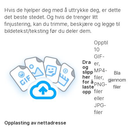
Hvis de hjelper deg med å uttrykke deg, er dette
det beste stedet. Og hvis de trenger litt
finjustering, kan du trimme, beskjære og legge til
bildetekst/teksting før du deler dem.
Opptil
10
GIF-
Dra
er,
og
MP4-
slipp
Bla
her
filer,
gjennom
for å
PNG-
laste
filer
filer
opp
eller
JPG-
filer
Opplasting av nettadresse