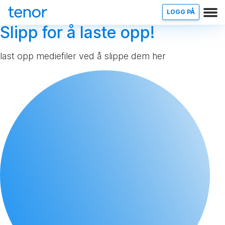
LOGG PÅ
Slipp for å laste opp!
last opp mediefiler ved å slippe dem her