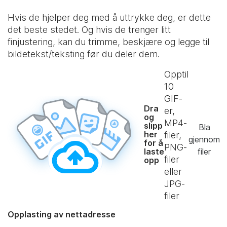
Hvis de hjelper deg med å uttrykke deg, er dette
det beste stedet. Og hvis de trenger litt
finjustering, kan du trimme, beskjære og legge til
bildetekst/teksting før du deler dem.
Opptil
10
GIF-
Dra
er,
og
MP4-
slipp
Bla
her
filer,
gjennom
for å
PNG-
laste
filer
filer
opp
eller
JPG-
filer
Opplasting av nettadresse