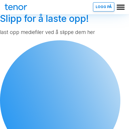
LOGG PÅ
Slipp for å laste opp!
last opp mediefiler ved å slippe dem her