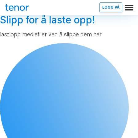
LOGG PÅ
Slipp for å laste opp!
last opp mediefiler ved å slippe dem her