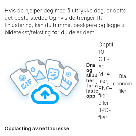
Hvis de hjelper deg med å uttrykke deg, er dette
det beste stedet. Og hvis de trenger litt
finjustering, kan du trimme, beskjære og legge til
bildetekst/teksting før du deler dem.
Opptil
10
GIF-
Dra
er,
og
MP4-
slipp
Bla
her
filer,
gjennom
for å
PNG-
laste
filer
filer
opp
eller
JPG-
filer
Opplasting av nettadresse