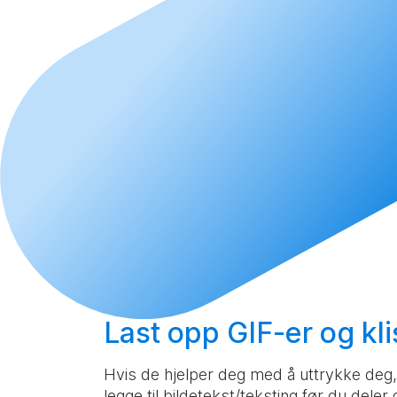
Last opp
GIF-er og kli
Hvis de hjelper deg med å uttrykke deg, 
legge til bildetekst/teksting før du deler