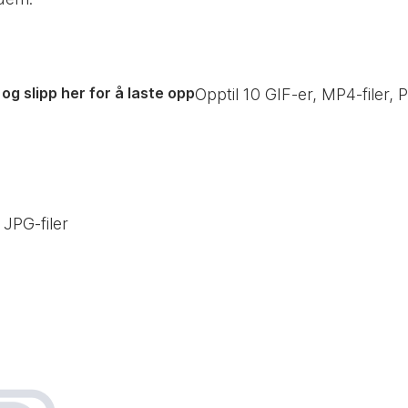
og slipp her for å laste opp
Opptil
10
GIF-er, MP4-filer, P
 JPG-filer