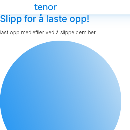
Slipp for å laste opp!
last opp mediefiler ved å slippe dem her