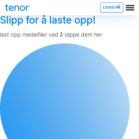
LOGG PÅ
Slipp for å laste opp!
last opp mediefiler ved å slippe dem her