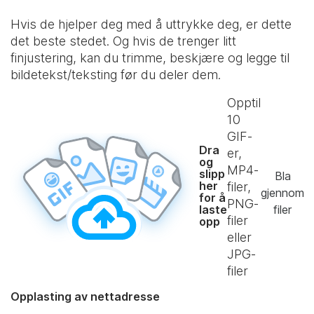
Hvis de hjelper deg med å uttrykke deg, er dette
det beste stedet. Og hvis de trenger litt
finjustering, kan du trimme, beskjære og legge til
bildetekst/teksting før du deler dem.
Opptil
10
GIF-
Dra
er,
og
MP4-
slipp
Bla
her
filer,
gjennom
for å
PNG-
laste
filer
filer
opp
eller
JPG-
filer
Opplasting av nettadresse