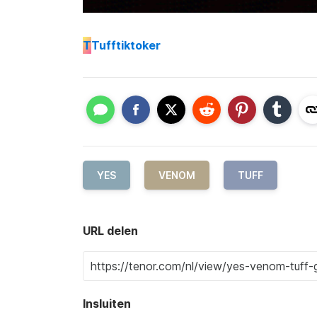
T
Tufftiktoker
YES
VENOM
TUFF
URL delen
Insluiten