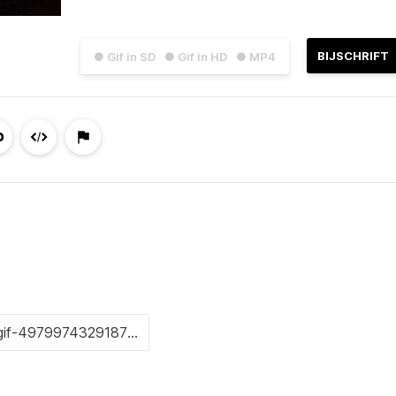
BIJSCHRIFT
● Gif in SD
● Gif in HD
● MP4