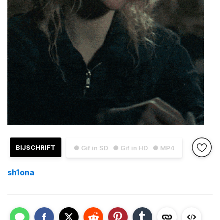
BIJSCHRIFT
● Gif in SD
● Gif in HD
● MP4
sh1ona