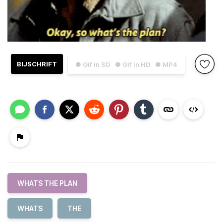
BIJSCHRIFT
● Gif in SD
● Gif in HD
● MP4
WHATS THE PLAN
WHATS
THE