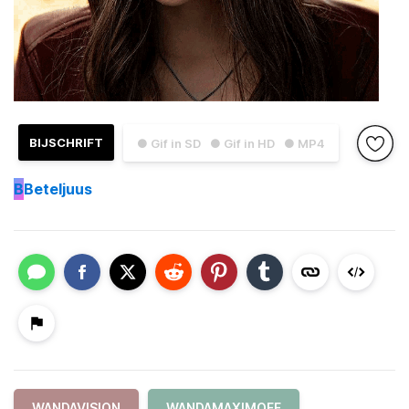
BIJSCHRIFT
● Gif in SD
● Gif in HD
● MP4
B
Beteljuus
WANDAVISION
WANDAMAXIMOFF